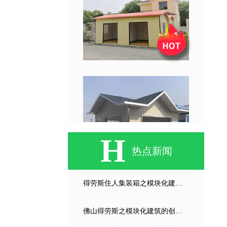
集装箱
佛山防火住人集装箱
佛山A级防火住人集装箱
H
热点新闻
得劳斯住人集装箱之模块化建筑的创新实践
佛山得劳斯之模块化建筑的创新实践