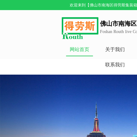
欢迎来到【佛山市南海区得劳斯集装箱
佛山市南海区
Foshan Routh live Co
网站首页
关于我们
联系我们
Previous