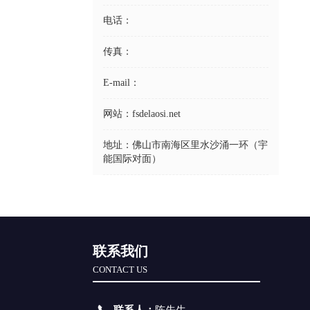
电话：
传真：
E-mail：
网站：
fsdelaosi.net
地址：
佛山市南海区里水沙涌一环（宇
能国际对面）
联系我们
CONTACT US