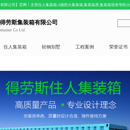
有限公司】官网！主营住人集装箱,A级防火集装箱,集装箱房,集装箱宿舍等防
得劳斯集装箱有限公司
ntainer Co Ltd.
住人集装箱
轻钢别墅
工程案例
荣誉证书