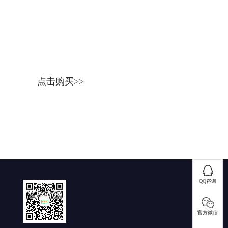
点击购买>>
在线客服
QQ咨询
官方微信
QQ咨询